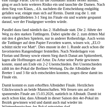
eine ruhige Partie. Da es für die Albstädter immer besser aussah,
ging er auch kein weiteres Risiko ein und tauschte die Damen. Nach
dem Sieg von Klaus, , d.h. nachdem die Entscheidung endgültig
gefallen war, einigte man sich auf Remis. Damit zog die 1. mit
einem ungefährdeten 3-1 Sieg ins Finale ein und wartete gespannt
darauf, wer der Finalgegner werden würde.
Parallel dazu fand nämlich das 2. Halbfinale statt. Die 2. führte der
Weg zu den starken Tuttlingern. Dabei spielte die 2. zum dritten Mal
mit den 4 gleichen Spielern, nur in anderer Reihenfolge. Auch wenn
die Tuttlinger auf dem Papier Favoriten waren, wissen wir, „ELO
schützt nicht vor Matt“. Dies musste in der 1. Runde auch schon die
favorisierten Rangendinger feststellen. Nach Niederlagen von
Florian und Benny sowie einem Sieg durch Danat am Spitzenbrett,
lagen alle Hoffnungen auf Artur. Da Artur seine Partie gewinnen
konnte, stand am Ende ein 2-2 Unentschieden. Bei Unentschieden
zählt im 4er-Pokal die Berliner-Wertung. Da die Albstädter die
Bretter 1 und 3 für sich entscheiden konnten, zogen diese damit ins
Finale ein.
Damit kommt es zum erhofften Albstädter Finale. Herzlichen
Glückwunsch an beide Mannschaften. Wir freuen uns auf ein
spannendes Finale am 15.03.2026, natürlich in Albstadt. Damit ist
auch schon klar, dass Albstadt in dieser Saison den 4er-Pokal im
Bezirk gewinnen wird und damit auch mal wieder im
Württembergischen 4er-Pokal mitspielen darf.