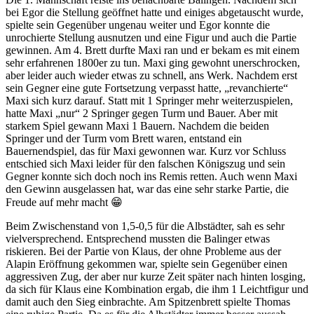
bei Egor die Stellung geöffnet hatte und einiges abgetauscht wurde,
spielte sein Gegenüber ungenau weiter und Egor konnte die
unrochierte Stellung ausnutzen und eine Figur und auch die Partie
gewinnen. Am 4. Brett durfte Maxi ran und er bekam es mit einem
sehr erfahrenen 1800er zu tun. Maxi ging gewohnt unerschrocken,
aber leider auch wieder etwas zu schnell, ans Werk. Nachdem erst
sein Gegner eine gute Fortsetzung verpasst hatte, „revanchierte“
Maxi sich kurz darauf. Statt mit 1 Springer mehr weiterzuspielen,
hatte Maxi „nur“ 2 Springer gegen Turm und Bauer. Aber mit
starkem Spiel gewann Maxi 1 Bauern. Nachdem die beiden
Springer und der Turm vom Brett waren, entstand ein
Bauernendspiel, das für Maxi gewonnen war. Kurz vor Schluss
entschied sich Maxi leider für den falschen Königszug und sein
Gegner konnte sich doch noch ins Remis retten. Auch wenn Maxi
den Gewinn ausgelassen hat, war das eine sehr starke Partie, die
Freude auf mehr macht
😁
Beim Zwischenstand von 1,5-0,5 für die Albstädter, sah es sehr
vielversprechend. Entsprechend mussten die Balinger etwas
riskieren. Bei der Partie von Klaus, der ohne Probleme aus der
Alapin Eröffnung gekommen war, spielte sein Gegenüber einen
aggressiven Zug, der aber nur kurze Zeit später nach hinten losging,
da sich für Klaus eine Kombination ergab, die ihm 1 Leichtfigur und
damit auch den Sieg einbrachte. Am Spitzenbrett spielte Thomas