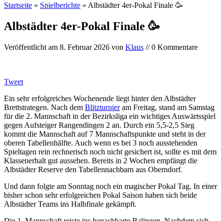
Startseite
»
Spielberichte
»
Albstädter 4er-Pokal Finale 🥳
Albstädter 4er-Pokal Finale 🥳
Veröffentlicht am
8. Februar 2026
von
Klaus
// 0 Kommentare
Tweet
Ein sehr erfolgreiches Wochenende liegt hinter den Albstädter
Brettstrategen. Nach dem
Blitzturnier
am Freitag, stand am Samstag
für die 2. Mannschaft in der Bezirksliga ein wichtiges Auswärtsspiel
gegen Aufsteiger Rangendingen 2 an. Durch ein 5,5-2,5 Sieg
kommt die Mannschaft auf 7 Mannschaftspunkte und steht in der
oberen Tabellenhälfte. Auch wenn es bei 3 noch ausstehenden
Spieltagen rein rechnerisch noch nicht gesichert ist, sollte es mit dem
Klassenerhalt gut aussehen. Bereits in 2 Wochen empfängt die
Albstädter Reserve den Tabellennachbarn aus Oberndorf.
Und dann folgte am Sonntag noch ein magischer Pokal Tag. In einer
bisher schon sehr erfolgreichen Pokal Saison haben sich beide
Albstädter Teams ins Halbfinale gekämpft.
Die 1. Mannschaft reiste ins benachbarte Balingen. Nachdem sich