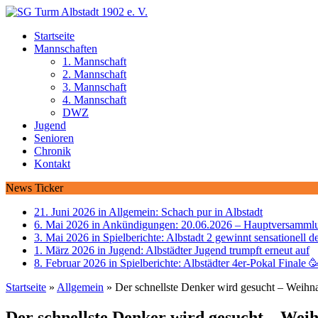
Startseite
Mannschaften
1. Mannschaft
2. Mannschaft
3. Mannschaft
4. Mannschaft
DWZ
Jugend
Senioren
Chronik
Kontakt
News Ticker
21. Juni 2026 in Allgemein:
Schach pur in Albstadt
6. Mai 2026 in Ankündigungen:
20.06.2026 – Hauptversammlu
3. Mai 2026 in Spielberichte:
Albstadt 2 gewinnt sensationell d
1. März 2026 in Jugend:
Albstädter Jugend trumpft erneut auf
8. Februar 2026 in Spielberichte:
Albstädter 4er-Pokal Finale 
Startseite
»
Allgemein
»
Der schnellste Denker wird gesucht – Weihna
Der schnellste Denker wird gesucht – Weih