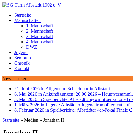
Startseite
Mannschaften
1. Mannschaft
2. Mannschaft
3. Mannschaft
4. Mannschaft
DWZ
Jugend
Senioren
Chronik
Kontakt
News Ticker
21. Juni 2026 in Allgemein:
Schach pur in Albstadt
6. Mai 2026 in Ankündigungen:
20.06.2026 – Hauptversammlu
3. Mai 2026 in Spielberichte:
Albstadt 2 gewinnt sensationell d
1. März 2026 in Jugend:
Albstädter Jugend trumpft erneut auf
8. Februar 2026 in Spielberichte:
Albstädter 4er-Pokal Finale 
Startseite
»
Medien
»
Jonathan II
Jonathan II