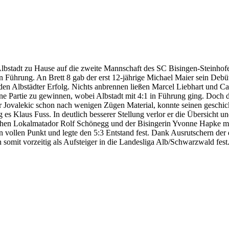
lbstadt zu Hause auf die zweite Mannschaft des SC Bisingen-Steinhofe
n Führung. An Brett 8 gab der erst 12-jährige Michael Maier sein Debüt
den Albstädter Erfolg. Nichts anbrennen ließen Marcel Liebhart und Ca
ine Partie zu gewinnen, wobei Albstadt mit 4:1 in Führung ging. Doch
 Jovalekic schon nach wenigen Zügen Material, konnte seinen geschic
ng es Klaus Fuss. In deutlich besserer Stellung verlor er die Übersicht
ischen Lokalmatador Rolf Schönegg und der Bisingerin Yvonne Hapke mu
en vollen Punkt und legte den 5:3 Entstand fest. Dank Ausrutschern der 
somit vorzeitig als Aufsteiger in die Landesliga Alb/Schwarzwald fest