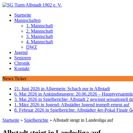
Startseite
Mannschaften
1. Mannschaft
2. Mannschaft
3. Mannschaft
4. Mannschaft
DWZ
Jugend
Senioren
Chronik
Kontakt
News Ticker
21. Juni 2026 in Allgemein:
Schach pur in Albstadt
6. Mai 2026 in Ankündigungen:
20.06.2026 – Hauptversammlu
3. Mai 2026 in Spielberichte:
Albstadt 2 gewinnt sensationell d
1. März 2026 in Jugend:
Albstädter Jugend trumpft erneut auf
8. Februar 2026 in Spielberichte:
Albstädter 4er-Pokal Finale 
Startseite
»
Spielberichte
»
Albstadt steigt in Landesliga auf
Albstadt steigt in Landesliga auf