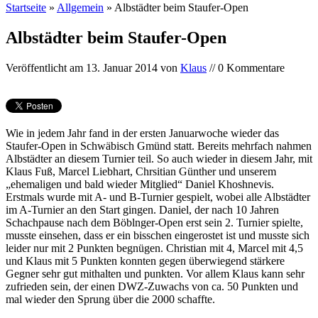
Startseite
»
Allgemein
»
Albstädter beim Staufer-Open
Albstädter beim Staufer-Open
Veröffentlicht am
13. Januar 2014
von
Klaus
// 0 Kommentare
Wie in jedem Jahr fand in der ersten Januarwoche wieder das
Staufer-Open in Schwäbisch Gmünd statt. Bereits mehrfach nahmen
Albstädter an diesem Turnier teil. So auch wieder in diesem Jahr, mit
Klaus Fuß, Marcel Liebhart, Chrsitian Günther und unserem
„ehemaligen und bald wieder Mitglied“ Daniel Khoshnevis.
Erstmals wurde mit A- und B-Turnier gespielt, wobei alle Albstädter
im A-Turnier an den Start gingen. Daniel, der nach 10 Jahren
Schachpause nach dem Böblnger-Open erst sein 2. Turnier spielte,
musste einsehen, dass er ein bisschen eingerostet ist und musste sich
leider nur mit 2 Punkten begnügen. Christian mit 4, Marcel mit 4,5
und Klaus mit 5 Punkten konnten gegen überwiegend stärkere
Gegner sehr gut mithalten und punkten. Vor allem Klaus kann sehr
zufrieden sein, der einen DWZ-Zuwachs von ca. 50 Punkten und
mal wieder den Sprung über die 2000 schaffte.