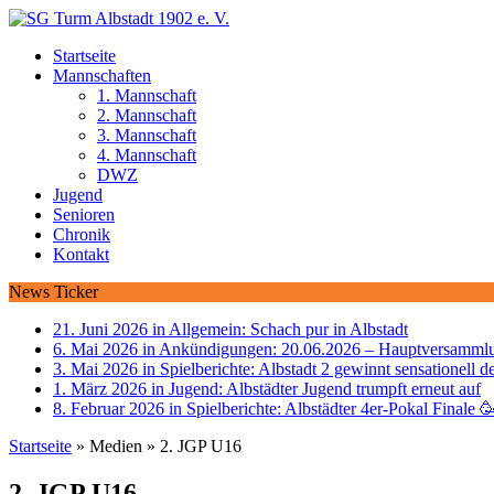
Startseite
Mannschaften
1. Mannschaft
2. Mannschaft
3. Mannschaft
4. Mannschaft
DWZ
Jugend
Senioren
Chronik
Kontakt
News Ticker
21. Juni 2026 in Allgemein:
Schach pur in Albstadt
6. Mai 2026 in Ankündigungen:
20.06.2026 – Hauptversammlu
3. Mai 2026 in Spielberichte:
Albstadt 2 gewinnt sensationell d
1. März 2026 in Jugend:
Albstädter Jugend trumpft erneut auf
8. Februar 2026 in Spielberichte:
Albstädter 4er-Pokal Finale 
Startseite
»
Medien
»
2. JGP U16
2. JGP U16