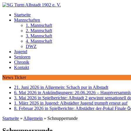
Startseite
Mannschaften
1. Mannschaft
2. Mannschaft
3. Mannschaft
4. Mannschaft
DWZ
Jugend
Senioren
Chronik
Kontakt
News Ticker
21. Juni 2026 in Allgemein:
Schach pur in Albstadt
6. Mai 2026 in Ankündigungen:
20.06.2026 – Hauptversammlu
3. Mai 2026 in Spielberichte:
Albstadt 2 gewinnt sensationell d
1. März 2026 in Jugend:
Albstädter Jugend trumpft erneut auf
8. Februar 2026 in Spielberichte:
Albstädter 4er-Pokal Finale 
Startseite
»
Allgemein
»
Schnupperrunde
Schnupperrunde