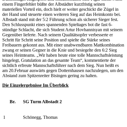
einem Fingerfehler büßte der Albstädter kurzfristig seinen
materiellen Vorteil ein, doch hielt er weiter geschickt die Zügel in
der Hand und steuerte einen weiteren Sieg auf das Heimkonto bei.
Albstadt stand mit der 5:2 Führung schon als sicherer Sieger fest.
Den Schlusspunkt eines spannenden Spieltages bot die fast 6-
stündige Schlacht, die sich Student Artur Hovhannisyan mit seinem
Gegenüber lieferte. Nach seinem Qualitätsopfer verbesserte er
Schritt für Schritt seine Position und spielte die Stärke seines
Freibauern gekonnt aus. Mit einer unabwendbaren Mattkombination
zwang er seinen Gegner in die Knie und besiegelte den 6:2 Sieg
seines Heimteams. „Wir haben heute eine tolle Mannschaftsleistung
hingelegt, Gratulation an das gesamte Team“, kommentierte der
sichtlich erfreute Mannschaftsführer nach dem Sieg. Nun heißt es
am 20.Februar auswärts gegen Dotternhausen nachzulegen, um den
Abstand zum Spitzenreiter Bisingen gering zu halten.
Die Einzelergebnisse Im Überblick
SG Turm Albstadt 2
Br.
1
Schönegg, Thomas