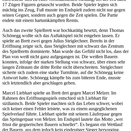
17 Zügen Figuren getauscht wurden. Beide Spieler legten sich
mächtig ins Zeug, Fuß musste im Endspielt zudem nicht nur gegen
seinen Gegner, sondern auch gegen die Zeit spielen. Die Partie
endete mit einem hartumkämpften Remis.
Auch das zweite Spielbrett war hochkarätig besetzt, denn Thomas
Schönegg wollte sich das Auftaktspiel nicht entgehen lassen. Er
spielte an Brett zwei gegen Julius Steiglechner. Bereits in der
Eröffnung zeigte sich, dass Steiglechner mit schwarz das Zentrum
des Spielbretts dominierte. Man wurde das Gefühl nicht los, dass der
Plan von weiß nicht ganz aufgegangen ist. Die weißen Bauern
konnten, infolge der starken Stellung von schwarz, über einen sehr
langen Zeitraum die dritte Reihe nicht überschreiten. Steiglechner
sicherte sich zudem eine starke Turmlinie, auf die Schönegg keine
Antwort hatte. Schönegg kämpfte bis zum bitteren Ende, musste
sich letztendlich aber geschlagen geben.
Marcel Liebhart spielte an Brett drei gegen Marcel Melzer. Im
Rahmen des Eröffnungsspiels entschied sich Liebhart für
sizilianisch. Beide Spieler machten sich das Leben schwer, wobei
sich keiner einen Fehler leistete, was zu einem ausgeglichenen
Spielverlauf führte. Liebhart spielte mit seinem Läuferpaar gegen
das Springerpaar von Melzer. Im Endspiel lautete das Motto „wer
frisst die gegnerischen Bauern schneller“. Es begann ein Wettlauf
der Bauern, aus dem jedoch kein eindeutiger Sieger hervorging.