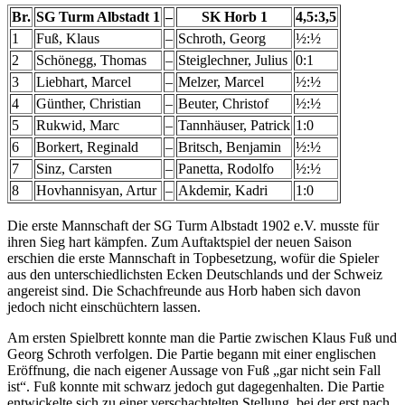
Br.
SG Turm Albstadt 1
–
SK Horb 1
4,5:3,5
1
Fuß, Klaus
–
Schroth, Georg
½:½
2
Schönegg, Thomas
–
Steiglechner, Julius
0:1
3
Liebhart, Marcel
–
Melzer, Marcel
½:½
4
Günther, Christian
–
Beuter, Christof
½:½
5
Rukwid, Marc
–
Tannhäuser, Patrick
1:0
6
Borkert, Reginald
–
Britsch, Benjamin
½:½
7
Sinz, Carsten
–
Panetta, Rodolfo
½:½
8
Hovhannisyan, Artur
–
Akdemir, Kadri
1:0
Die erste Mannschaft der SG Turm Albstadt 1902 e.V. musste für
ihren Sieg hart kämpfen. Zum Auftaktspiel der neuen Saison
erschien die erste Mannschaft in Topbesetzung, wofür die Spieler
aus den unterschiedlichsten Ecken Deutschlands und der Schweiz
angereist sind. Die Schachfreunde aus Horb haben sich davon
jedoch nicht einschüchtern lassen.
Am ersten Spielbrett konnte man die Partie zwischen Klaus Fuß und
Georg Schroth verfolgen. Die Partie begann mit einer englischen
Eröffnung, die nach eigener Aussage von Fuß „gar nicht sein Fall
ist“. Fuß konnte mit schwarz jedoch gut dagegenhalten. Die Partie
entwickelte sich zu einer verschachtelten Stellung, bei der erst nach