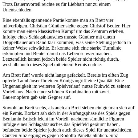
Trotz Bauernvorteil reichte es für Liebhart nur zu einem
Unentschieden.
Eine ebenfalls spannende Partie konnte man an Brett vier
mitverfolgen. Christian Günther sielte gegen Christof Beuter. Hier
konnte man einen klassischen Kampf um das Zentrum erleben.
Infolge eines Schlagabtausches musste Günther mit einem
Doppelbauer am Rand klar kommen, was seine Stellung jedoch in
keiner Weise schwächte. Er konnte sich eine starke Turmlinie
erkämpfen und Beuter damit das Leben schwer machen.
Letztendlich kamen jedoch beide Spieler nicht richtig durch,
weshalb auch dieses Spiel mit einem Remis endete.
Am Brett fünf wurde nicht lange gefackelt. Bereits im elften Zug
opferte Tannhäuser für einen Königsangriff eine Qualität. Eine
Ungenauigkeit im weiteren Spielverlauf nutze Rukwid zu seinem
Vorteil aus. Nach einer schönen Kombination mit zwei
Bauernopfern gab sein Gegner auf.
Sowohl an Brett sechs, als auch an Brett sieben einigte man sich auf
ein Remis. Borkert sah sich in der Anfangsphase des Spiels gegen
Benjamin Britsch leicht im Vorteil, nachdem sämtliche Figuren
infolge eines Schlagabtausches das Spielfeld geräumt haben,
befanden beide Spieler jedoch auch dieses Spiel für unentschieden.
Carsten Sinz erging es gegen Rodolfo Panetta ähnlich. Sinz