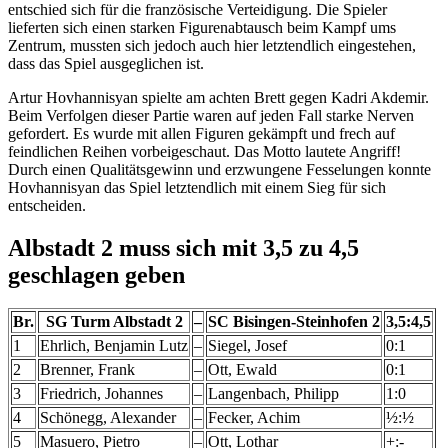
entschied sich für die französische Verteidigung. Die Spieler
lieferten sich einen starken Figurenabtausch beim Kampf ums
Zentrum, mussten sich jedoch auch hier letztendlich eingestehen,
dass das Spiel ausgeglichen ist.
Artur Hovhannisyan spielte am achten Brett gegen Kadri Akdemir.
Beim Verfolgen dieser Partie waren auf jeden Fall starke Nerven
gefordert. Es wurde mit allen Figuren gekämpft und frech auf
feindlichen Reihen vorbeigeschaut. Das Motto lautete Angriff!
Durch einen Qualitätsgewinn und erzwungene Fesselungen konnte
Hovhannisyan das Spiel letztendlich mit einem Sieg für sich
entscheiden.
Albstadt 2 muss sich mit 3,5 zu 4,5
geschlagen geben
Br.
SG Turm Albstadt 2
–
SC Bisingen-Steinhofen 2
3,5:4,5
1
Ehrlich, Benjamin Lutz
–
Siegel, Josef
0:1
2
Brenner, Frank
–
Ott, Ewald
0:1
3
Friedrich, Johannes
–
Langenbach, Philipp
1:0
4
Schönegg, Alexander
–
Fecker, Achim
½:½
5
Masuero, Pietro
–
Ott, Lothar
+:-