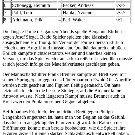
6
Schönegg, Helmuth
–
Fecker, Andreas
½:½
7
Pohl, Tom
–
Hapke, Yvonne
½:½
8
Adelmann, Erik
–
Pari, Walter
0:1
Die längste Partie des ganzen Abends spielte Benjamin Ehrlich
gegen Josef Siegel. Beide Spieler spielten eine klassische
ausgeglichene Eröffnung. Im Verlauf der Partie übersah Ehrlich
jedoch einen Angriff und musste eine Qualität dadurch einbüßen.
Ehrlich kämpfte nichtsdestotrotz weiter und unterlies keinen
Versuch, um das Spiel wieder an sich zu reißen. Letztendlich musste
er sich jedoch infolge des Materialverlustes geschlagen geben.
Der Mannschaftsführer Frank Brenner kämpfte an Brett zwei mit
seinem Springerpaar gegen das Läuferpaar von Ewald Ott. Angriffe
wurden nicht gescheut und Figuren fleißig getauscht. Ott hatte
letztendlich jedoch die bessere Strategie, auf die Brenner keine
Antwort wusste. Nach längerem Kampf musste Brenner auch an
Brett zwei den Punkt an seinen Gegner abgeben.
Bei Johannes Friedrich, der am dritten Brett gegen Philipp
Langenbach angetreten ist, hatte man von Beginn an das Gefühl,
dass hier ein ausgeklügelter Plan verfolgt wird. Im Rahmen der
Eröffnungen konnte man bereits beobachten, wie die Spieler ihre
Figuren gezielt für einen starken Schlagabtausch entwickelt haben.