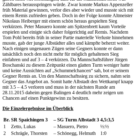
Zählbares herausspringen würde. Zwar konnte Markus Appenzeller
früh Material gewinnen, verlor dies aber wieder und musste sich mit
einem Remis zufrieden geben. Doch in der Folge konnte Altmeister
Nikolaus Heiberger mit einem schön heraus gespielten Sieg
verkürzen. Peter Masuero konnte am Spitzenbrett kaum Vorteile
erspielen und einigte sich daher folgerichtig auf Remis. Nachdem
Tom Pohl bereits früh in seiner Partie materielle Verluste hinnehmen
musste, gab der junge Albstädter alles und kämpfte beherzt weiter.
Nach einigen ungenauen Zügen seine Gegners konnte er dann
tatsächlich noch den nicht mehr für möglich gehaltenen Sieg
einfahren und auf 3 – 4 verkürzen. Da Mannschaftsführer Jürgen
Boschanski zu diesem Zeitpunkt einen glatten Turm weniger hatte
und keine Aussichten auf „Schummelchancen“ sah, bot er seinem
Gegner Remis an. Um den Mannschaftssieg zu sichern, nahm sein
Gegner das Angebot an. Somit hatte Albstadt den Wettkampf knapp
mit 3.5 – 4.5 verloren und muss in der nächsten Runde am
28.11.2015 daheim gegen Balingen 4 deutlich mehr zeigen um
Chancen auf einen Punktgewinn zu besitzen.
Die Einzelergebnisse im Überblick
Br.
SR Spaichingen 3
–
SG Turm Albstadt 3
4,5:3,5
1
Zetto, Lukas
–
Masuero, Pietro
½:½
2
Schrägle, Thorsten
–
Schönegg, Helmuth
1:0