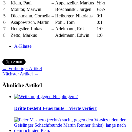
3
Klein, Paul
–
Appenzeller, Markus
½:½
4
Molitor, Marwin
–
Boschanski, Jürgen
½:½
5
Dieckmann, Cornelia
–
Heiberger, Nikolaus
0:1
6
Asapowitsch, Martin
–
Pohl, Tom
0:1
7
Hengstler, Lukas
–
Adelmann, Erik
1:0
8
Zetto, Markus
–
Adelmann, Edwin
1:0
A-Klasse
← Vorheriger Artikel
Nächster Artikel →
Ähnliche Artikel
Dritte besteht Feuertaufe – Vierte verliert